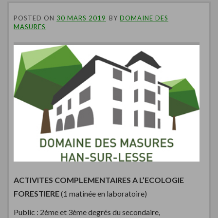
POSTED ON
30 MARS 2019
BY
DOMAINE DES
MASURES
ACTIVITES COMPLEMENTAIRES A L’ECOLOGIE
FORESTIERE
(1 matinée en laboratoire)
Public : 2ème et 3ème degrés du secondaire,