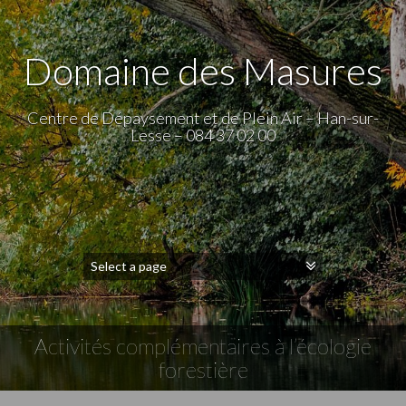
Domaine des Masures
Centre de Dépaysement et de Plein Air – Han-sur-
Lesse – 084 37 02 00
Activités complémentaires à l’écologie
forestière