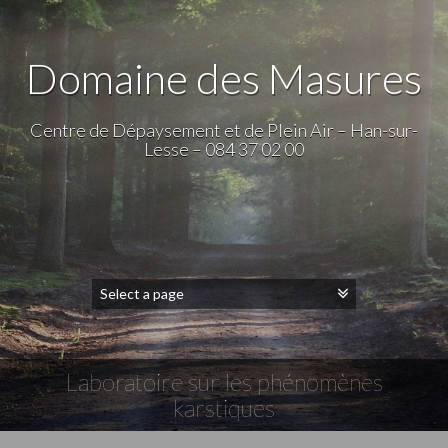
Domaine des Masures
Centre de Dépaysement et de Plein Air – Han-sur-
Lesse – 084 37 02 00
Laboratoire sur les phénomènes
karstiques