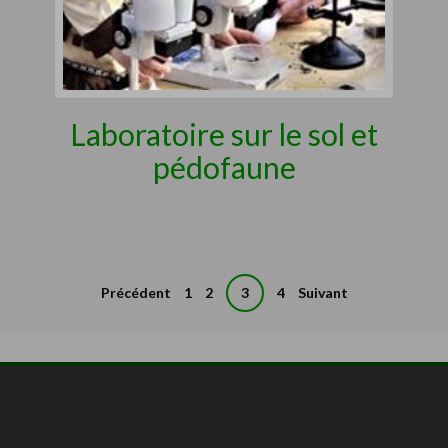
Laboratoire sur le sol et
pédofaune
Pagination
Précédent
1
2
3
4
Suivant
des
publications