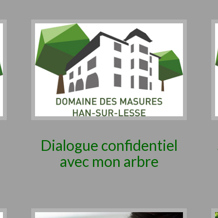
Dialogue confidentiel
avec mon arbre