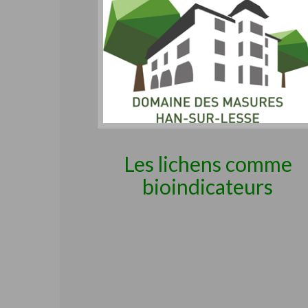
Les lichens comme
bioindicateurs