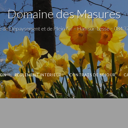
Domaine des Masures
 de Dépaysement et de Plein Air – Han-sur-Lesse – 084 3
ION
RÈGLEMENT INTÉRIEUR
CONTRATS DE SÉJOUR
C