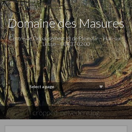
Domaine des Masures
Centre de Dépaysement et de Plein Air – Han-sur-
Lesse – 084 37 02 00
cropped-belvedere.jpg